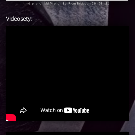
md_phono
·
Md Phono - Set From Brickroom 26 - 08 - 21
Videosety: