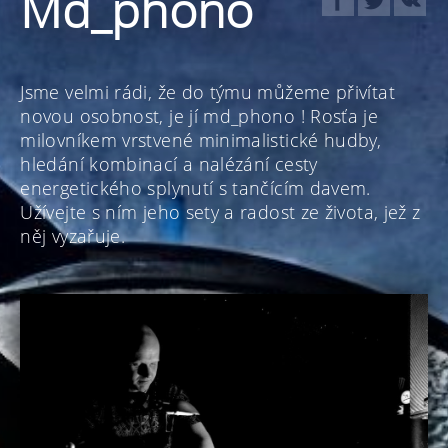
Md_phono
Jsme velmi rádi, že do týmu můžeme přivítat
novou osobnost, je jí md_phono ! Rosťa je
milovníkem vrstvené minimalistické hudby,
hledání kombinací a nalézání cesty
energetického splynutí s tančícím davem.
Užívejte s ním jeho sety a radost ze života, jež z
něj vyzařuje.