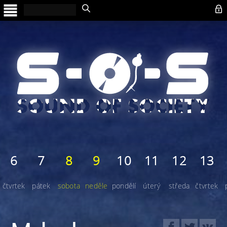

6
7
8
9
10
11
12
13
čtvrtek
pátek
sobota
neděle
pondělí
úterý
středa
čtvrtek