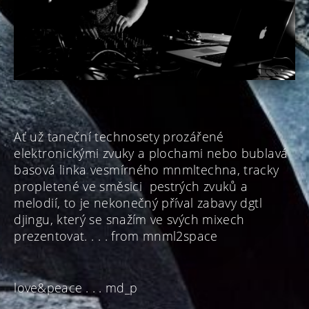
Ať už taneční technosety prozářené
elektronickými zvuky a plochami nebo bublavá
basová linka vesmírného mnmltechna, tracky
propletené ve směsici pestrých zvuků a
melodií, to je nekonečný příval zabavy dgtl
djingu, který se snažím ve svých mixech
prezentovat. . . . from mnml2space
love&peace . . . md_p