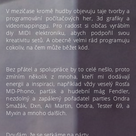
V mezičase kromě hudby objevuju taje tvorby a
programování počítačových her, 3d grafiky a
videomappinggu. Pro radost si občas vyrábím
diy MIDI elektroniku, abych podpořil svou
kreativitu setů. A obecně velmi rád programuju
cokoliv, na čem může běžet kód.
Bez přátel a spolupráce by to celé nešlo, proto
zmíním několik z mnoha, kteří mi dodávají
energii a inspiraci, například vždy veselý Rosťa
MD-Phono, parťák a hudební mág Fendler,
nezdolný a zapálený pořadatel parties Ondra
Smažák, Dxn, Ali Martin, Ondra, Tester 69, a
Myxin a mnoho dalších.
Doufám, že se setkáme na párty.