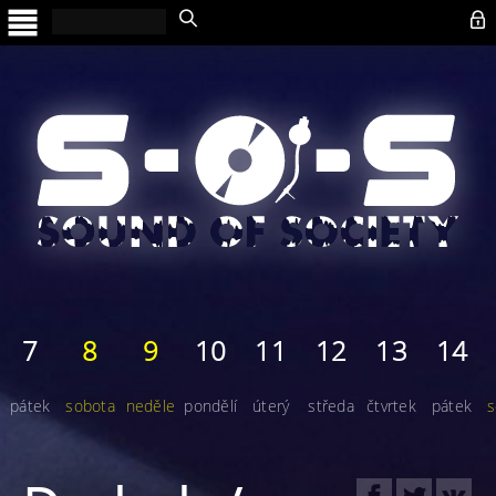

7
8
9
10
11
12
13
14
pátek
sobota
neděle
pondělí
úterý
středa
čtvrtek
pátek
s