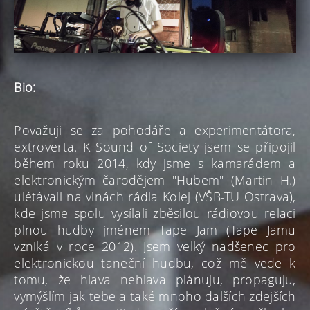
Bio:
Považuji se za pohodáře a experimentátora,
extroverta. K Sound of Society jsem se připojil
během roku 2014, kdy jsme s kamarádem a
elektronickým čarodějem "Hubem" (Martin H.)
ulétávali na vlnách rádia Kolej (VŠB-TU Ostrava),
kde jsme spolu
vysílali
zběsilou rádiovou relaci
plnou hudby jménem Tape Jam (Tape Jamu
vzniká v roce 2012). Jsem velký nadšenec pro
elektronickou taneční hudbu, což mě vede k
tomu, že hlava nehlava plánuju, propaguju,
vymýšlím jak tebe a také mnoho dalších zdejších