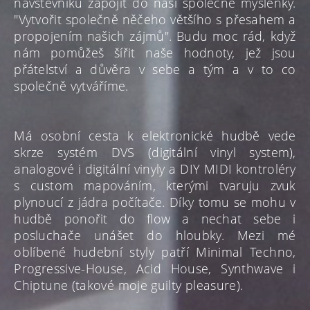
návštěvníků zapojit do naší společné myšlenky.
"Vytvořit společně něčeho většího s přesahem a
propojením našich zájmů". Budu moc rád, když
nám pomůžeš šířit naše hodnoty, jež jsou
přátelství a důvěra v sebe a tým a v to co
společně vytváříme.
Má osobní cesta k elektronické hudbě vede
skrze systém DVS (digitální vinyl system),
analogové i digitální vinyly a DIY MIDI kontroléry
s custom mapováním, kterými tvaruju zvuk
plynoucí z jádra počítače. Díky tomu se mohu v
hudbě ponořit do flow a nechat sebe i
posluchače unášet do hloubky.
Mezi mé
oblíbené hudební styly patří Minimal Techno,
Progressive-House, Acid House, Synthwave i
Chiptune (takové moje guilty pleasure).